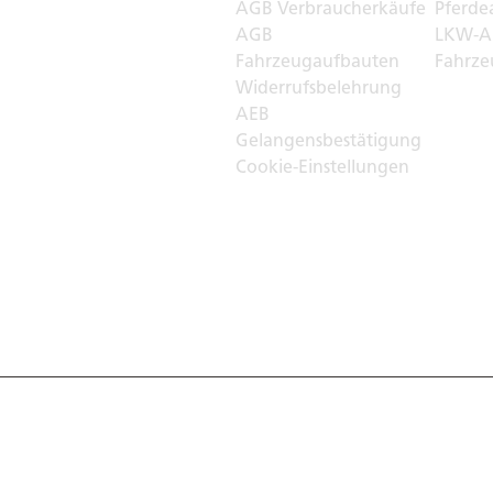
r
AGB Verbraucherkäufe
Pferde
AGB
LKW-A
Fahrzeugaufbauten
Fahrze
Widerrufsbelehrung
AEB
Gelangensbestätigung
Cookie-Einstellungen
, Germany