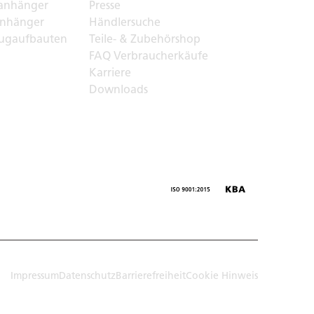
anhänger
Presse
nhänger
Händlersuche
ugaufbauten
Teile- & Zubehörshop
FAQ Verbraucherkäufe
Karriere
Downloads
Impressum
Datenschutz
Barrierefreiheit
Cookie Hinweis