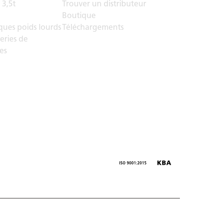
 3,5t
Trouver un distributeur
Boutique
ues poids lourds
Téléchargements
eries de
es