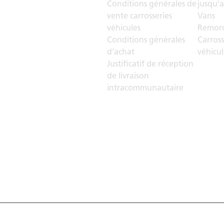
Conditions générales de
jusqu'a
vente carrosseries
Vans
véhicules
Remorq
Conditions générales
Carross
d'achat
véhicul
Justificatif de réception
de livraison
intracommunautaire