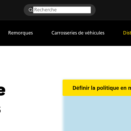
Remorques
Carrosseries de véhicules
Dis
e
Définir la politique en 
s