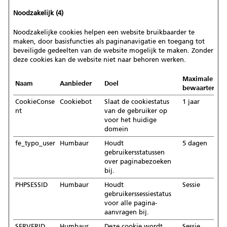
Noodzakelijk (4)
Noodzakelijke cookies helpen een website bruikbaarder te
maken, door basisfuncties als paginanavigatie en toegang tot
beveiligde gedeelten van de website mogelijk te maken. Zonder
deze cookies kan de website niet naar behoren werken.
Maximale
Naam
Aanbieder
Doel
bewaartermij
CookieConse
Cookiebot
Slaat de cookiestatus
1 jaar
nt
van de gebruiker op
voor het huidige
domein
fe_typo_user
Humbaur
Houdt
5 dagen
gebruikersstatussen
over paginabezoeken
bij.
PHPSESSID
Humbaur
Houdt
Sessie
gebruikerssessiestatus
voor alle pagina-
aanvragen bij.
SERVERID
Humbaur
Deze cookie wordt
Sessie