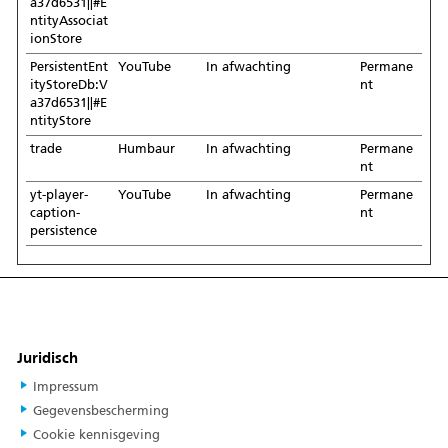
a37d6531||#E
ntityAssociat
ionStore
PersistentEnt
YouTube
In afwachting
Permane
ityStoreDb:V
nt
a37d6531||#E
ntityStore
trade
Humbaur
In afwachting
Permane
nt
yt-player-
YouTube
In afwachting
Permane
caption-
nt
persistence
Juridisch
Impressum
Gegevensbescherming
Cookie kennisgeving