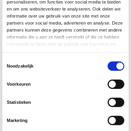
personaliseren, om functies voor social media te bieden
_ga_#
Google
Verzamelt gegevens
2 jaar
over het aantal keren
en om ons websiteverkeer te analyseren. Ook delen we
dat een gebruiker de
informatie over uw gebruik van onze site met onze
website heeft bezocht,
partners voor social media, adverteren en analyse. Deze
evenals data voor het
eerste en meest recente
partners kunnen deze gegevens combineren met andere
bezoek. Gebruikt door
informatie die u aan ze heeft verstrekt of die ze hebben
Google Analytics.
verzameld op basis van uw gebruik van hun services.
Toestemmingsselectie
Marketing (6)
Noodzakelijk
Marketingcookies worden gebruikt om bezoekers te volgen
wanneer ze verschillende websites bezoeken. Hun doel is
Voorkeuren
advertenties weergeven die zijn toegesneden op en relevant
zijn voor de individuele gebruiker. Deze advertenties worden zo
waardevoller voor uitgevers en externe adverteerders.
Statistieken
Maximale
Naam
Aanbieder
Doel
bewaartermij
_gcl_gs
Google
Volgt de conversie-rate
3
Marketing
tussen de gebruiker en
maanden
de advertentiebanners