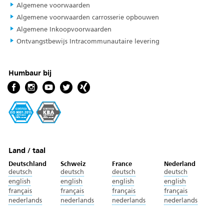
Algemene voorwaarden
Algemene voorwaarden carrosserie opbouwen
Algemene Inkoopvoorwaarden
Ontvangstbewijs Intracommunautaire levering
Humbaur bij
Land / taal
Deutschland
Schweiz
France
Nederland
deutsch
deutsch
deutsch
deutsch
english
english
english
english
français
français
français
français
nederlands
nederlands
nederlands
nederlands