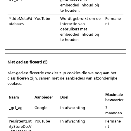
embedded inhoud bij
te houden.
YtIdbMeta#d
YouTube
Wordt gebruikt om de
Permane
atabases
interactie van
nt
gebruikers met
embedded inhoud bij
te houden.
Niet geclassificeerd (5)
Niet-geclassificeerde cookies zijn cookies die we nog aan het
classificeren zijn, samen met de aanbieders van afzonderlijke
cookies.
Maximale
Naam
Aanbieder
Doel
bewaartermij
_gcl_ag
Google
In afwachting
3
maanden
PersistentEnt
YouTube
In afwachting
Permane
ityStoreDb:V
nt