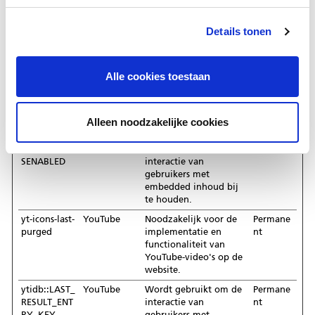
op de website - Dit
dient om de relevantie
Details tonen
van de advertenties op
de website te
optimaliseren.
Alle cookies toestaan
LAST_RESUL
YouTube
Wordt gebruikt om de
Sessie
T_ENTRY_KE
interactie van
Y
gebruikers met
embedded inhoud bij
Alleen noodzakelijke cookies
te houden.
TESTCOOKIE
YouTube
Wordt gebruikt om de
1 dag
SENABLED
interactie van
gebruikers met
embedded inhoud bij
te houden.
yt-icons-last-
YouTube
Noodzakelijk voor de
Permane
purged
implementatie en
nt
functionaliteit van
YouTube-video's op de
website.
ytidb::LAST_
YouTube
Wordt gebruikt om de
Permane
RESULT_ENT
interactie van
nt
RY_KEY
gebruikers met