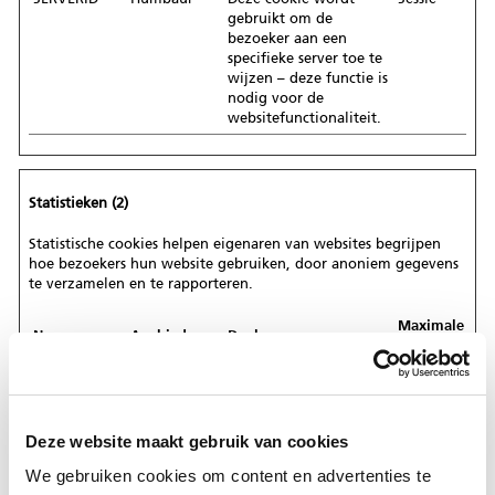
gebruikt om de
bezoeker aan een
specifieke server toe te
wijzen – deze functie is
nodig voor de
websitefunctionaliteit.
Statistieken (2)
Statistische cookies helpen eigenaren van websites begrijpen
hoe bezoekers hun website gebruiken, door anoniem gegevens
te verzamelen en te rapporteren.
Maximale
Naam
Aanbieder
Doel
bewaartermij
_ga
Google
Registreert een uniek
2 jaar
ID die wordt gebruikt
om statistische
gegevens te genereren
Deze website maakt gebruik van cookies
over hoe de bezoeker
We gebruiken cookies om content en advertenties te
de website gebruikt.