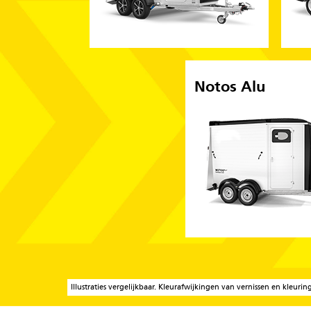
Notos Alu
Illustraties vergelijkbaar. Kleurafwijkingen van vernissen en kleu