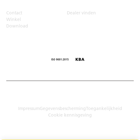
Contact
Dealer vinden
Winkel
Download
© Humbaur GmbH · Mercedesring 1, 86368 Gersthofen,
Duitsland
Impressum
Gegevensbescherming
Toegankelijkheid
Cookie kennisgeving