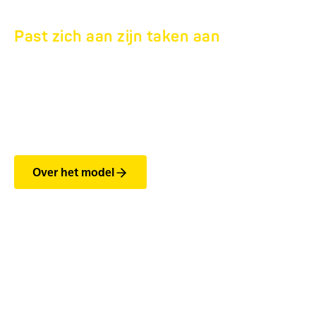
Past zich aan zijn taken aan
TANDEM
DRIEWEGKIPPER
HTK 7.5T.
Over het model