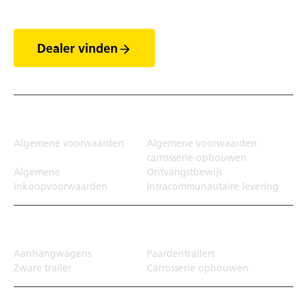
Dealer vinden
Juridisch
Algemene voorwaarden
Algemene voorwaarden
carrosserie opbouwen
Algemene
Ontvangstbewijs
Inkoopvoorwaarden
Intracommunautaire levering
Transportoplossing
Aanhangwagens
Paardentrailers
Zware trailer
Carrosserie opbouwen
Top Links