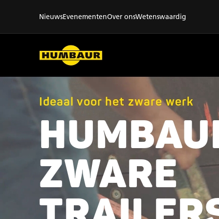
Nieuws
Evenementen
Over ons
Wetenswaardig
Ideaal voor het zware werk
HUMBAU
ZWARE
TRAILER