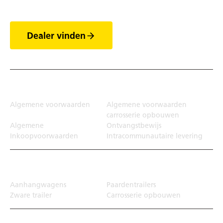
Dealer vinden
Juridisch
Algemene voorwaarden
Algemene voorwaarden
carrosserie opbouwen
Algemene
Ontvangstbewijs
Inkoopvoorwaarden
Intracommunautaire levering
Transportoplossing
Aanhangwagens
Paardentrailers
Zware trailer
Carrosserie opbouwen
Top Links