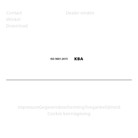
Contact
Dealer vinden
Winkel
Download
© Humbaur GmbH · Mercedesring 1, 86368 Gersthofen,
Duitsland
Impressum
Gegevensbescherming
Toegankelijkheid
Cookie kennisgeving