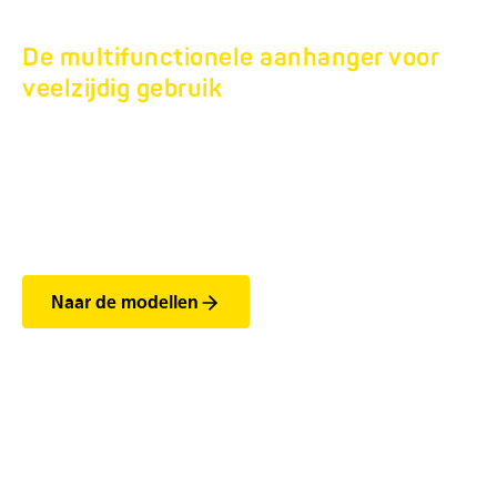
De multifunctionele aanhanger voor
veelzijdig gebruik
TANDEM
BOUWMACHINETRAN
HBT BS 10T.
Naar de modellen