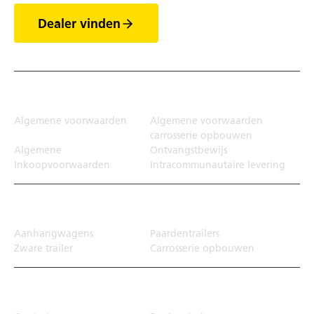
Dealer vinden
Juridisch
Algemene voorwaarden
Algemene voorwaarden
carrosserie opbouwen
Algemene
Ontvangstbewijs
Inkoopvoorwaarden
Intracommunautaire levering
Transportoplossing
Aanhangwagens
Paardentrailers
Zware trailer
Carrosserie opbouwen
Top Links