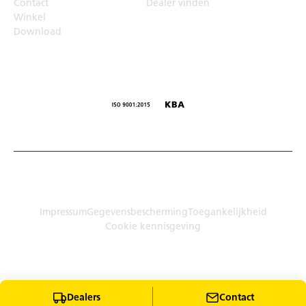
Contact
Dealer vinden
Winkel
Download
© Humbaur GmbH · Mercedesring 1, 86368 Gersthofen,
Duitsland
Impressum
Gegevensbescherming
Toegankelijkheid
Cookie kennisgeving
Dealers
Contact