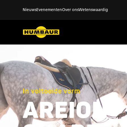
Nieuws
Evenementen
Over ons
Wetenswaardig
In voltooide vorm
AREION