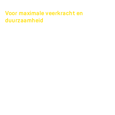
Voor maximale veerkracht en
duurzaamheid
TANDEM
DRIEWEGKIPPER
HTK.
De driewegkippers die uw