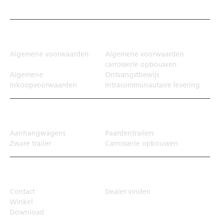
Juridisch
Algemene voorwaarden
Algemene voorwaarden
carrosserie opbouwen
Algemene
Ontvangstbewijs
Inkoopvoorwaarden
Intracommunautaire levering
Transportoplossing
Aanhangwagens
Paardentrailers
Zware trailer
Carrosserie opbouwen
Top Links
Contact
Dealer vinden
Winkel
Download