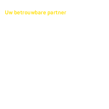
Uw betrouwbare partner
SERVICE EN
REPARATIE
service en
reparatie