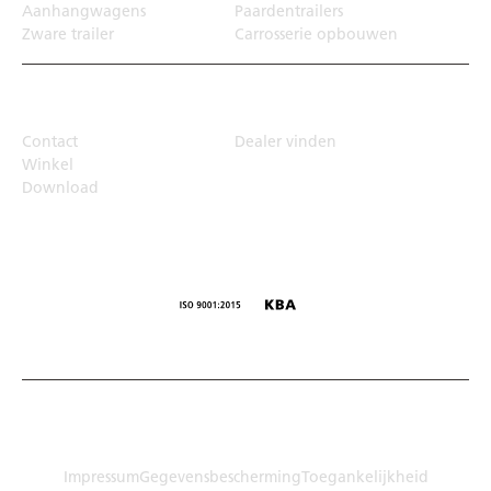
Aanhangwagens
Paardentrailers
Zware trailer
Carrosserie opbouwen
Top Links
Contact
Dealer vinden
Winkel
Download
© Humbaur GmbH · Mercedesring 1, 86368 Gersthofen,
Duitsland
Impressum
Gegevensbescherming
Toegankelijkheid