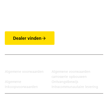
Ontdek de wereld van
de trailers
Dealer vinden
Juridisch
Algemene voorwaarden
Algemene voorwaarden
carrosserie opbouwen
Algemene
Ontvangstbewijs
Inkoopvoorwaarden
Intracommunautaire levering
Transportoplossing