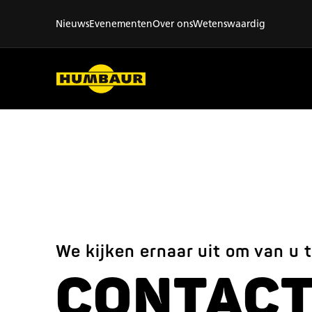
Nieuws
Evenementen
Over ons
Wetenswaardig
We kijken ernaar uit om van u 
CONTAC