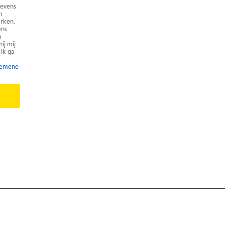
gevens
n
rken.
ens
n
ij mij
 Ik ga
gemene