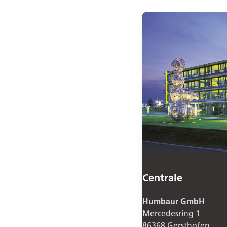
Centrale
Humbaur GmbH
Mercedesring 1
86368 Gersthofen