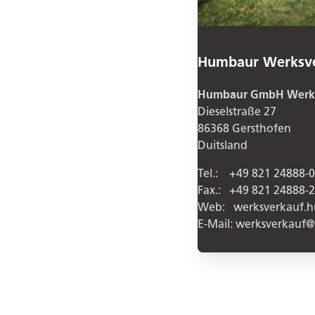
Humbaur Werksv
Humbaur GmbH Werks
Dieselstraße 27
86368 Gersthofen
Duitsland
Tel.: +49 821 24888-0
Fax.: +49 821 24888-
Web: werksverkauf.
E-Mail: werksverkau