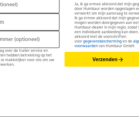
tioneel)
Ja, ik ga ermee akkoord dat mijn ge
door Humbaur worden opgeslagen e
verwerkt om mijn aanvraag te verwe
Ik ga ermee akkoord dat mijn gegev
es
mogen worden doorgegeven aan ee
Humbaur-dealer in mijn regio, zodat h
een individuele aanbieding kan doen.
akkoord met de voorschriften
ummer
(optioneel)
voor
gegevensbescherming
en de
al
voorwaarden
van Humbaur GmbH.
ag over de trailer service en
len hebben betrekking op het
Verzenden
 Je makkelijker voor ons om uw
rwerken.