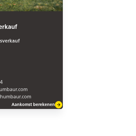
erkauf
verkauf
24
humbaur.com
f@humbaur.com
Aankomst berekenen