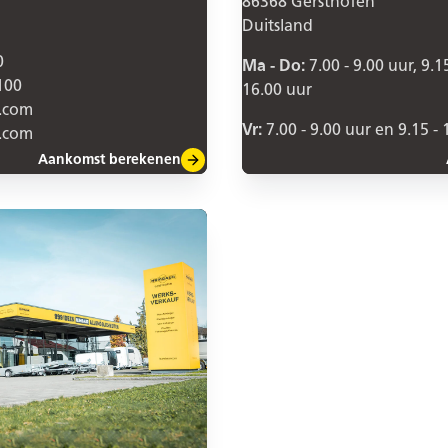
86368 Gersthofen
Duitsland
0
Ma - Do:
7.00 - 9.00 uur, 9.1
100
16.00 uur
.com
Vr:
7.00 - 9.00 uur en 9.15 - 
.com
Aankomst berekenen