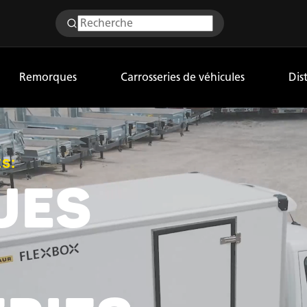
Remorques
Carrosseries de véhicules
Dis
s:
UES