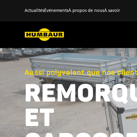
Actualités
Événements
À propos de nous
À savoir
Aussi polyvalent que nos client
REMORQ
ET