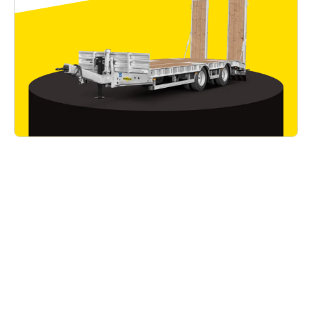
Applications
le tandem-
Machine de construction-
Transporteur