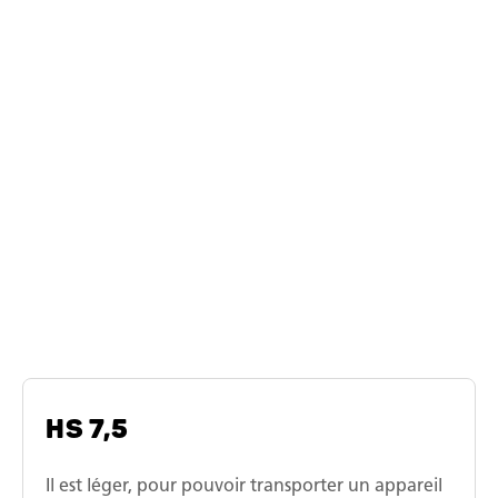
Modèles similaires
Série de modèles Humbaur
remorque surbaissée tandem
HS 7,5
Il est léger, pour pouvoir transporter un appareil