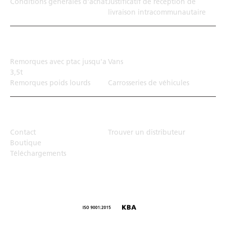
Conditions générales d'achat
Justificatif de réception de
livraison intracommunautaire
Solution de transport
Remorques avec ptac jusqu'a
Vans
3,5t
Remorques poids lourds
Carrosseries de véhicules
Top Links
Contact
Trouver un distributeur
Boutique
Téléchargements