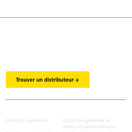
Découvrez tout l'univers
des vans
Trouver un distributeur
Juridiction
Conditions générales
Conditions générales de
vente carrosseries véhicules