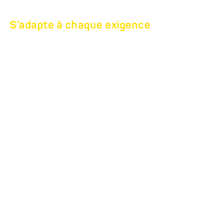
S’adapte à chaque exigence
TANDEM-MACHINE
DE CONSTRUCTION-
TRANSPORTEUR
HBT.
Beaucoup d’exigences,