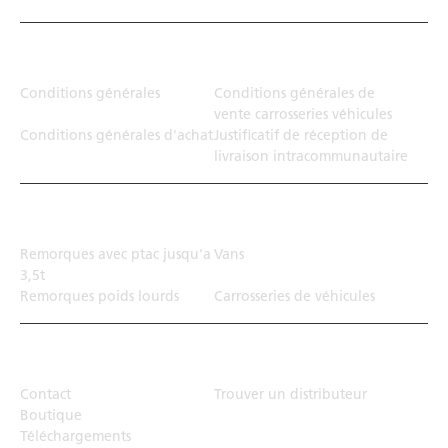
Juridiction
Conditions générales
Conditions générales de
vente carrosseries véhicules
Conditions générales d'achat
Justificatif de réception de
livraison intracommunautaire
Solution de transport
Remorques avec ptac jusqu'a
Vans
3,5t
Remorques poids lourds
Carrosseries de véhicules
Top Links
Contact
Trouver un distributeur
Boutique
Téléchargements