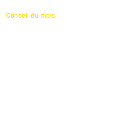
Conseil du mois
COMMENT
NETTOYER MA
REMORQUE
CORRECTEMENT ?