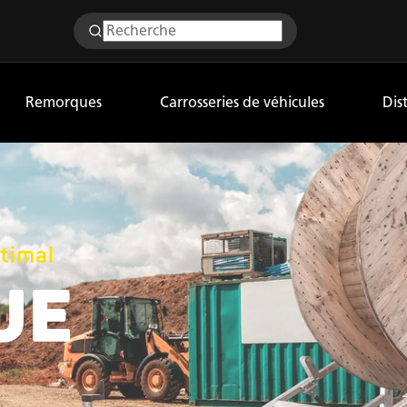
Remorques
Carrosseries de véhicules
Dis
timal
UE