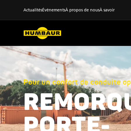
Actualités
Événements
À propos de nous
À savoir
Pour un confort de conduite op
REMORQ
PORTE-