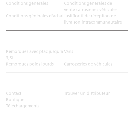
Conditions générales
Conditions générales de
vente carrosseries véhicules
Conditions générales d'achat
Justificatif de réception de
livraison intracommunautaire
Solution de transport
Remorques avec ptac jusqu'a
Vans
3,5t
Remorques poids lourds
Carrosseries de véhicules
Top Links
Contact
Trouver un distributeur
Boutique
Téléchargements