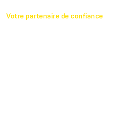
Votre partenaire de confiance
SERVICE ET
RÉPARATION
le service et la réparation