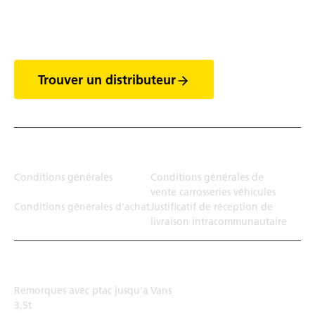
Découvrez tout l'univers
des vans
Trouver un distributeur
Juridiction
Conditions générales
Conditions générales de
vente carrosseries véhicules
Conditions générales d'achat
Justificatif de réception de
livraison intracommunautaire
Solution de transport
Remorques avec ptac jusqu'a
Vans
3,5t