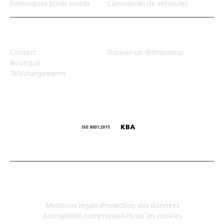
Remorques poids lourds
Carrosseries de véhicules
Top Links
Contact
Trouver un distributeur
Boutique
Téléchargements
© Humbaur GmbH · Mercedesring 1, 86368 Gersthofen,
Allemagne
Mentions légales
Protection des données
Accessibilité numérique
Avis sur les cookies