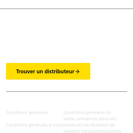
Découvrez tout l'univers
des vans
Trouver un distributeur
Juridiction
Conditions générales
Conditions générales de
vente carrosseries véhicules
Conditions générales d'achat
Justificatif de réception de
livraison intracommunautaire