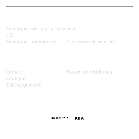
Solution de transport
Remorques avec ptac jusqu'a
Vans
3,5t
Remorques poids lourds
Carrosseries de véhicules
Top Links
Contact
Trouver un distributeur
Boutique
Téléchargements