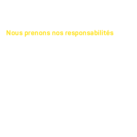
Nous prenons nos responsabilités
UNSER SOZIALES
ENGAGEMENT
Nous sommes attachés à