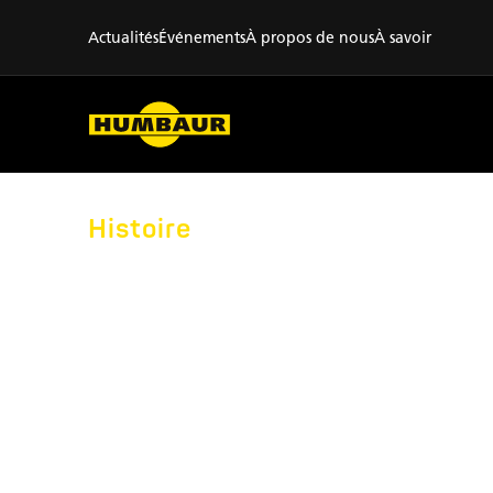
Actualités
Événements
À propos de nous
À savoir
Histoire
ÉTAPES
MARQUA
DANS