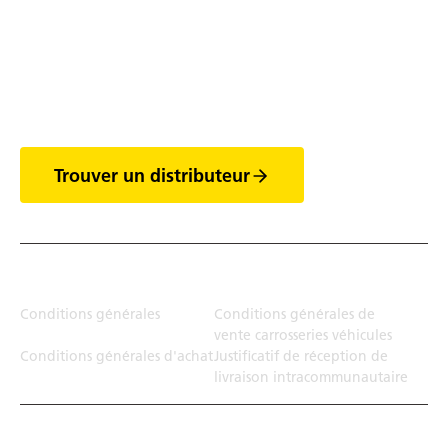
Découvrez tout l'univers
des vans
Trouver un distributeur
Juridiction
Conditions générales
Conditions générales de
vente carrosseries véhicules
Conditions générales d'achat
Justificatif de réception de
livraison intracommunautaire
Solution de transport