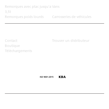
Remorques avec ptac jusqu'a
Vans
3,5t
Remorques poids lourds
Carrosseries de véhicules
Top Links
Contact
Trouver un distributeur
Boutique
Téléchargements
© Humbaur GmbH · Mercedesring 1, 86368 Gersthofen,