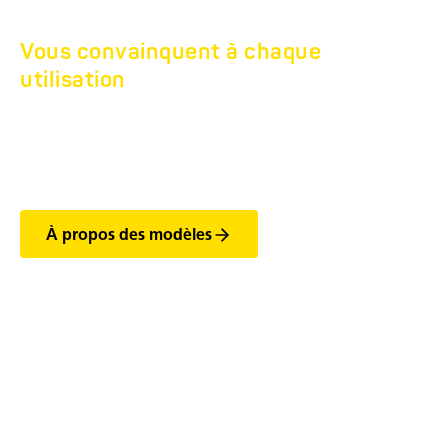
Vous convainquent à chaque
utilisation
REMORQUE PLATEAU
SIMPLE ESSIEU HU.
À propos des modèles