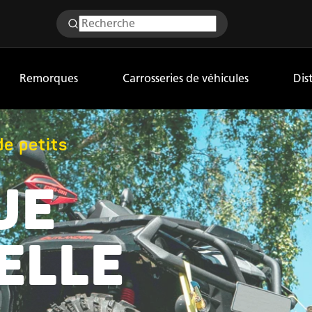
Remorques
Carrosseries de véhicules
Dis
de petits
UE
ELLE