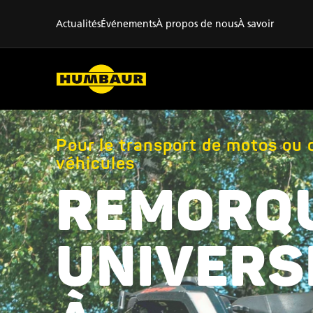
Actualités
Événements
À propos de nous
À savoir
Pour le transport de motos ou 
véhicules
REMORQ
UNIVERS