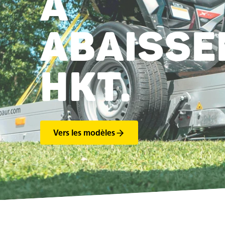
À
ABAISSE
HKT.
Vers les modèles