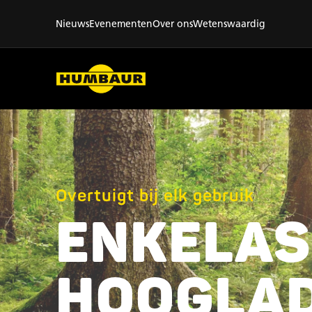
Nieuws
Evenementen
Over ons
Wetenswaardig
Overtuigt bij elk gebruik
ENKELAS
HOOGLA