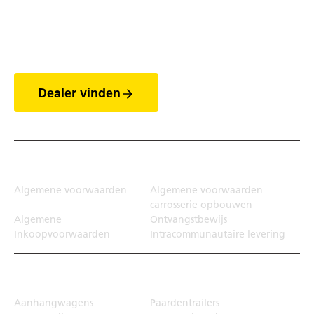
Ontdek de wereld van
de trailers
Dealer vinden
Juridisch
Algemene voorwaarden
Algemene voorwaarden
carrosserie opbouwen
Algemene
Ontvangstbewijs
Inkoopvoorwaarden
Intracommunautaire levering
Transportoplossing
Aanhangwagens
Paardentrailers