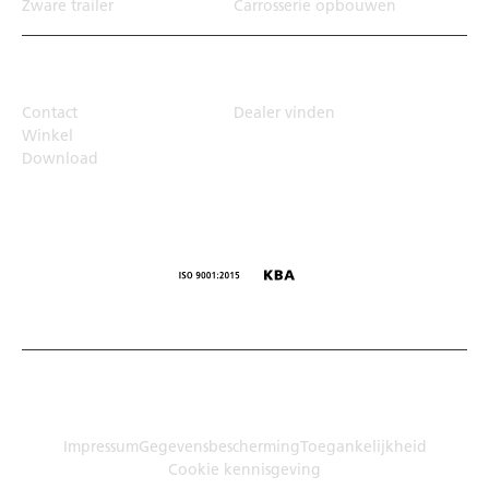
Zware trailer
Carrosserie opbouwen
Top Links
Contact
Dealer vinden
Winkel
Download
© Humbaur GmbH · Mercedesring 1, 86368 Gersthofen,
Duitsland
Impressum
Gegevensbescherming
Toegankelijkheid
Cookie kennisgeving