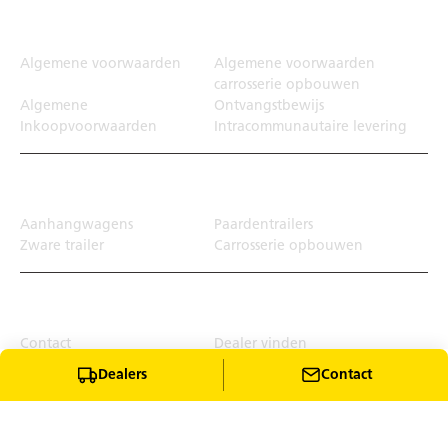
Juridisch
Algemene voorwaarden
Algemene voorwaarden
carrosserie opbouwen
Algemene
Ontvangstbewijs
Inkoopvoorwaarden
Intracommunautaire levering
Transportoplossing
Aanhangwagens
Paardentrailers
Zware trailer
Carrosserie opbouwen
Top Links
Contact
Dealer vinden
Winkel
Dealers
Contact
Download