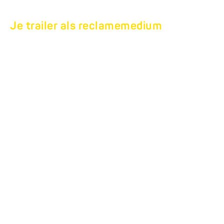
Je trailer als reclamemedium
OPSCHRIFTEN OP
VOERTUIGEN