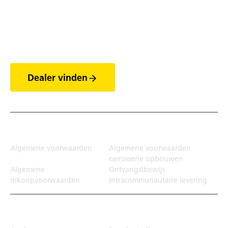
Ontdek de wereld van
de trailers
Dealer vinden
Juridisch
Algemene voorwaarden
Algemene voorwaarden
carrosserie opbouwen
Algemene
Ontvangstbewijs
Inkoopvoorwaarden
Intracommunautaire levering
Transportoplossing