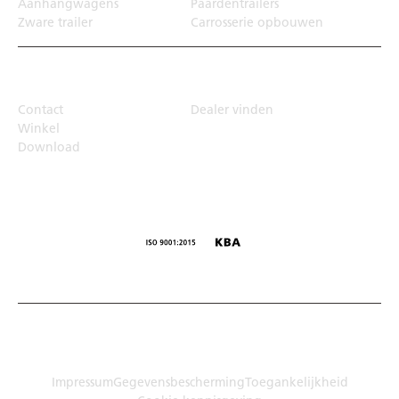
Aanhangwagens
Paardentrailers
Zware trailer
Carrosserie opbouwen
Top Links
Contact
Dealer vinden
Winkel
Download
© Humbaur GmbH · Mercedesring 1, 86368 Gersthofen,
Duitsland
Impressum
Gegevensbescherming
Toegankelijkheid