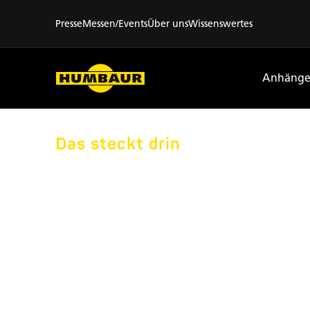
Presse
Messen/Events
Über uns
Wissenswertes
Anhänge
Das steckt drin
PFERDE
ANHÄNGE
AUSSTA