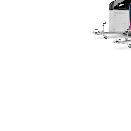
für Humbaur stets das Wohl
ss Pferdebesitzer besonders
els für ihren geliebten
ur Pferdeanhängern auch
Produkt erwarten.
ger spezielle
 an, die das Reisen mit
ier unsere Übersicht der
 auf Reisen versprechen.