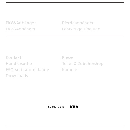
Transportlösungen
PKW-Anhänger
Pferdeanhänger
LKW-Anhänger
Fahrzeugaufbauten
Top Links
Kontakt
Presse
Händlersuche
Teile- & Zubehörshop
FAQ Verbraucherkäufe
Karriere
Downloads