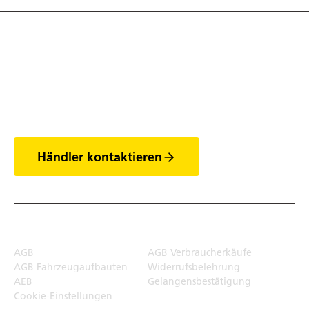
Entdecke die Welt
der Anhänger
Händler kontaktieren
Rechtliches
AGB
AGB Verbraucherkäufe
AGB Fahrzeugaufbauten
Widerrufsbelehrung
AEB
Gelangensbestätigung
Cookie-Einstellungen