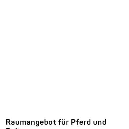
Ausstattungsdetails der
Modellreihen EQUITOS
Hier ansehen.
Raumangebot für Pferd und