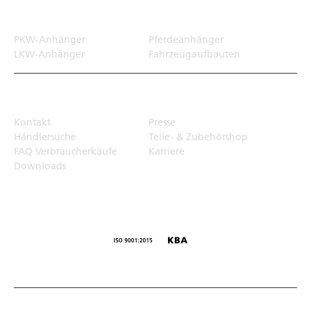
Transportlösungen
PKW-Anhänger
Pferdeanhänger
LKW-Anhänger
Fahrzeugaufbauten
Top Links
Kontakt
Presse
Händlersuche
Teile- & Zubehörshop
FAQ Verbraucherkäufe
Karriere
Downloads