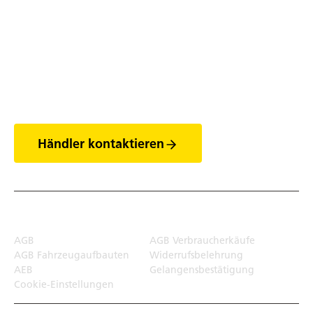
Entdecke die Welt
der Anhänger
Händler kontaktieren
Rechtliches
AGB
AGB Verbraucherkäufe
AGB Fahrzeugaufbauten
Widerrufsbelehrung
AEB
Gelangensbestätigung
Cookie-Einstellungen