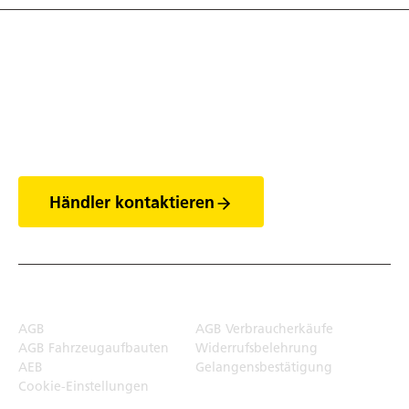
Entdecke die Welt
der Anhänger
Händler kontaktieren
Rechtliches
AGB
AGB Verbraucherkäufe
AGB Fahrzeugaufbauten
Widerrufsbelehrung
AEB
Gelangensbestätigung
Cookie-Einstellungen