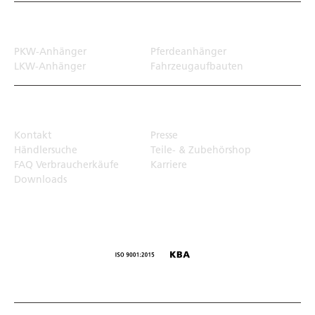
Transportlösungen
PKW-Anhänger
Pferdeanhänger
LKW-Anhänger
Fahrzeugaufbauten
Top Links
Kontakt
Presse
Händlersuche
Teile- & Zubehörshop
FAQ Verbraucherkäufe
Karriere
Downloads