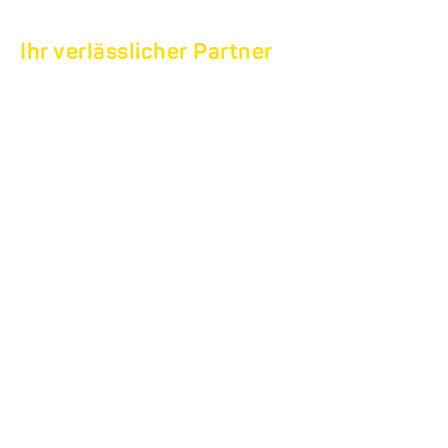
Ihr verlässlicher Partner
SERVICE UND
REPARATUR
Service und
Reparatur