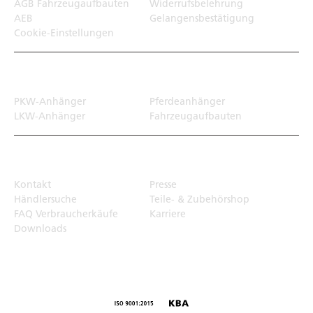
AGB Fahrzeugaufbauten
Widerrufsbelehrung
AEB
Gelangensbestätigung
Cookie-Einstellungen
Transportlösungen
PKW-Anhänger
Pferdeanhänger
LKW-Anhänger
Fahrzeugaufbauten
Top Links
Kontakt
Presse
Händlersuche
Teile- & Zubehörshop
FAQ Verbraucherkäufe
Karriere
Downloads