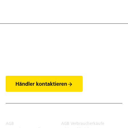
Entdecke die Welt
der Anhänger
Händler kontaktieren
Rechtliches
AGB
AGB Verbraucherkäufe