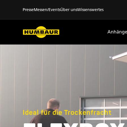
Presse
Messen/Events
Über uns
Wissenswertes
Anhänge
Ideal für die Trockenfracht