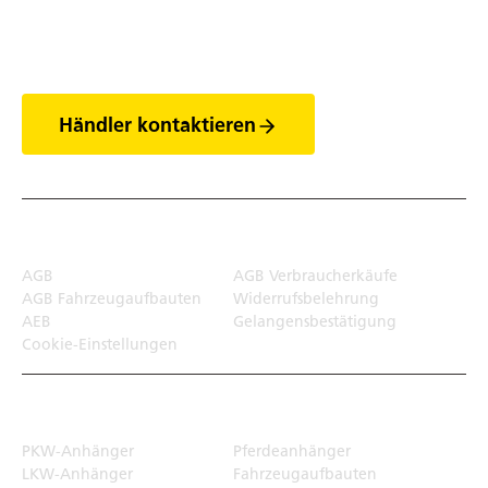
Entdecke die Welt
der Anhänger
Händler kontaktieren
Rechtliches
AGB
AGB Verbraucherkäufe
AGB Fahrzeugaufbauten
Widerrufsbelehrung
AEB
Gelangensbestätigung
Cookie-Einstellungen
Transportlösungen
PKW-Anhänger
Pferdeanhänger
LKW-Anhänger
Fahrzeugaufbauten