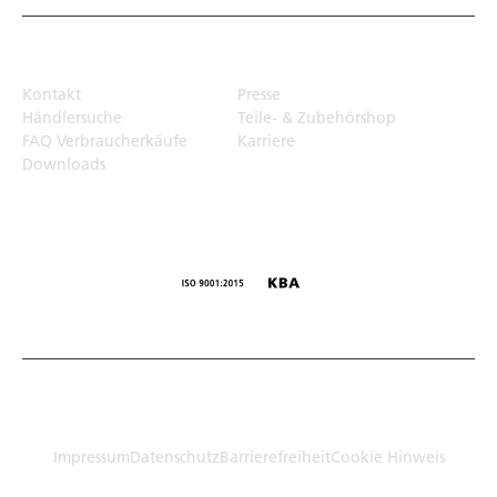
Top Links
Kontakt
Presse
Händlersuche
Teile- & Zubehörshop
FAQ Verbraucherkäufe
Karriere
Downloads
© Humbaur GmbH · Mercedesring 1, 86368 Gersthofen,
Germany
Impressum
Datenschutz
Barrierefreiheit
Cookie Hinweis