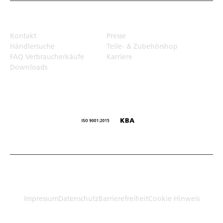
Top Links
Kontakt
Presse
Händlersuche
Teile- & Zubehörshop
FAQ Verbraucherkäufe
Karriere
Downloads
© Humbaur GmbH · Mercedesring 1, 86368 Gersthofen,
Germany
Impressum
Datenschutz
Barrierefreiheit
Cookie Hinweis