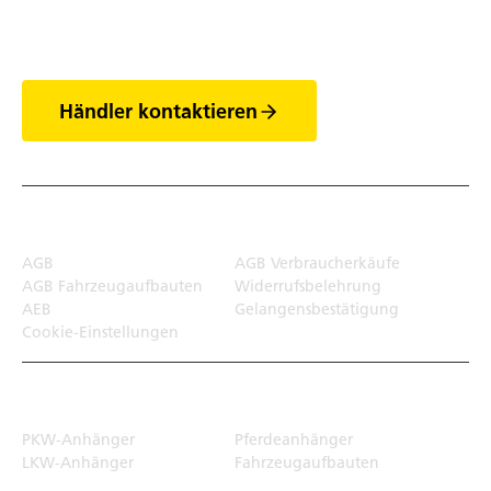
der Anhänger
Händler kontaktieren
Rechtliches
AGB
AGB Verbraucherkäufe
AGB Fahrzeugaufbauten
Widerrufsbelehrung
AEB
Gelangensbestätigung
Cookie-Einstellungen
Transportlösungen
PKW-Anhänger
Pferdeanhänger
LKW-Anhänger
Fahrzeugaufbauten