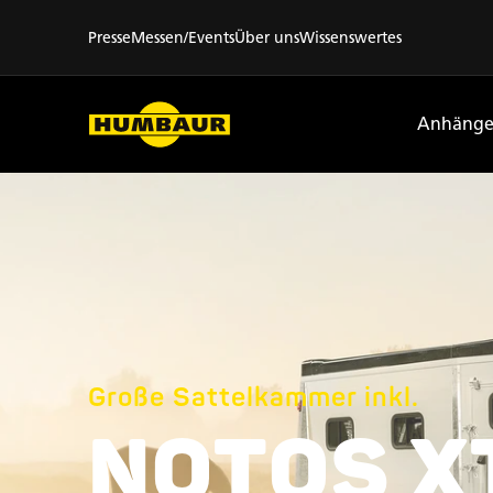
Presse
Messen/Events
Über uns
Wissenswertes
Anhänge
Große Sattelkammer inkl.
NOTOS X