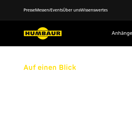
Presse
Messen/Events
Über uns
Wissenswertes
Anhänge
Auf einen Blick
ANHÄNG
KAUFEN: