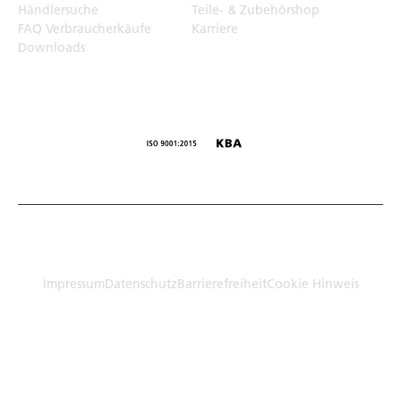
Händlersuche
Teile- & Zubehörshop
FAQ Verbraucherkäufe
Karriere
Downloads
© Humbaur GmbH · Mercedesring 1, 86368 Gersthofen,
Germany
Impressum
Datenschutz
Barrierefreiheit
Cookie Hinweis