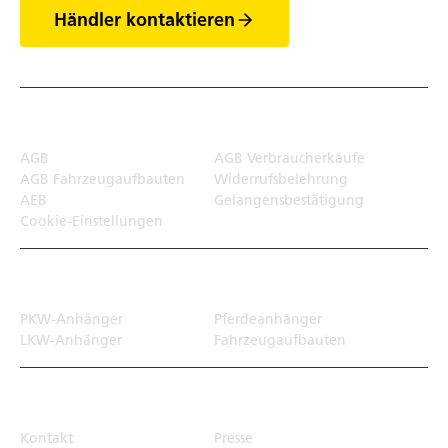
Händler kontaktieren
Rechtliches
AGB
AGB Verbraucherkäufe
AGB Fahrzeugaufbauten
Widerrufsbelehrung
AEB
Gelangensbestätigung
Cookie-Einstellungen
Transportlösungen
PKW-Anhänger
Pferdeanhänger
LKW-Anhänger
Fahrzeugaufbauten
Top Links
Kontakt
Presse