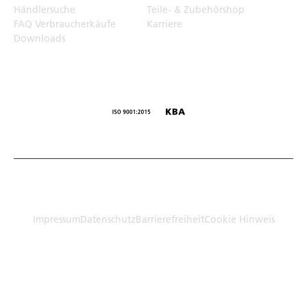
Händlersuche
Teile- & Zubehörshop
FAQ Verbraucherkäufe
Karriere
Downloads
© Humbaur GmbH · Mercedesring 1, 86368 Gersthofen,
Germany
Impressum
Datenschutz
Barrierefreiheit
Cookie Hinweis