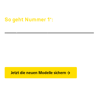
So geht Nummer 1*:
EQUITOS
ALU PLUS
DARKBLUE EDITION
LIMITIERTE EDITION – NUR 50 STÜCK JE
GEWICHTSKLASSE (2000 und 2400 kg) VERFÜGBAR
Jetzt die neuen Modelle sichern