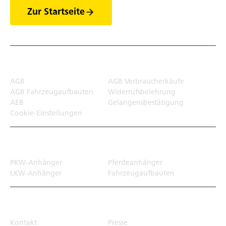
Zur Startseite
Rechtliches
AGB
AGB Verbraucherkäufe
AGB Fahrzeugaufbauten
Widerrufsbelehrung
AEB
Gelangensbestätigung
Cookie-Einstellungen
Transportlösungen
PKW-Anhänger
Pferdeanhänger
LKW-Anhänger
Fahrzeugaufbauten
Top Links
Kontakt
Presse